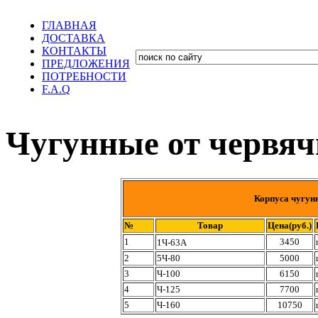
ГЛАВНАЯ
ДОСТАВКА
КОНТАКТЫ
ПРЕДЛОЖЕНИЯ
ПОТРЕБНОСТИ
F.A.Q
Чугунные от червяч
Корпуса чугун
№
Товар
Цена(руб.)
1
3450
1Ч-63А
2
5Ч-80
5000
3
Ч-100
6150
4
Ч-125
7700
5
Ч-160
10750