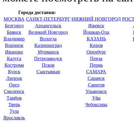
Города доставки:
МОСКВА
САНКТ-ПЕТЕРБУРГ
НИЖНИЙ НОВГОРОД
РОС
Белгород
Архангельск
Ижевск
Брянск
Великий Новгород
Йошкар-Ола
Владимир
Вологда
КАЗАНЬ
Воронеж
Калининград
Киров
Иваново
Мурманск
Оренбург
Калуга
Петрозаводск
Пенза
Кострома
Псков
Пермь
Курск
Сыктывкар
САМАРА
Липецк
Саранск
Орел
Саратов
Смоленск
Ульяновск
Тамбов
Уфа
Тверь
Чебоксары
Тула
Ярославль