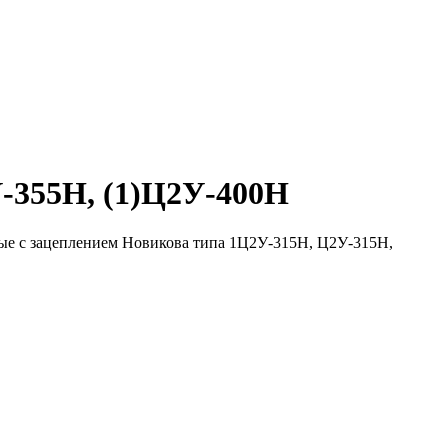
У-355Н, (1)Ц2У-400Н
ые с зацеплением Новикова типа 1Ц2У-315Н, Ц2У-315Н,