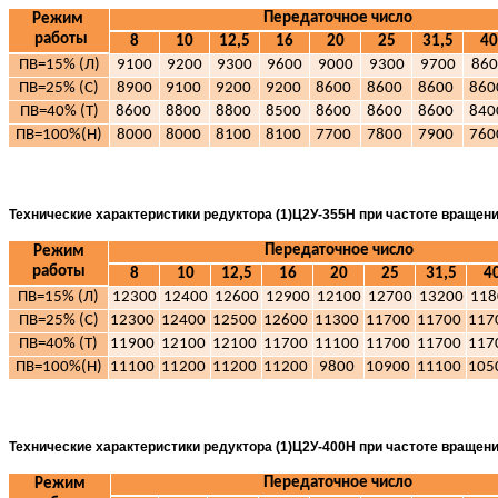
Передаточное число
Режим
работы
8
10
12,5
16
20
25
31,5
40
ПВ=15% (Л)
9100
9200
9300
9600
9000
9300
9700
860
ПВ=25% (С)
8900
9100
9200
9200
8600
8600
8600
86
ПВ=40% (Т)
8600
8800
8800
8500
8600
8600
8600
84
ПВ=100%(Н)
8000
8000
8100
8100
7700
7800
7900
76
Технические характеристики редуктора (1)Ц2У-355Н при частоте вращен
Передаточное число
Режим
работы
8
10
12,5
16
20
25
31,5
4
ПВ=15% (Л)
12300
12400
12600
12900
12100
12700
13200
118
ПВ=25% (С)
12300
12400
12500
12600
11300
11700
11700
117
ПВ=40% (Т)
11900
12100
12100
11700
11100
11700
11700
117
ПВ=100%(Н)
11100
11200
11200
11200
9800
10900
11100
105
Технические характеристики редуктора (1)Ц2У-400Н при частоте вращен
Передаточное число
Режим