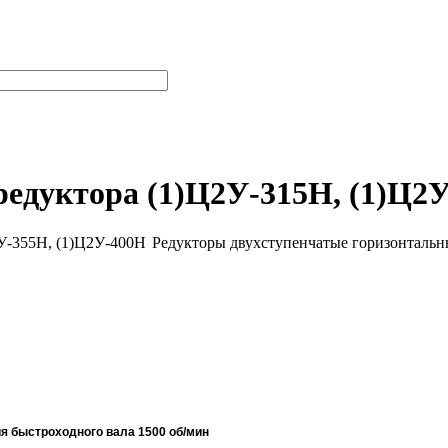
редуктора (1)Ц2У-315Н, (1)Ц2
Редукторы двухступенчатые горизонтальн
ия быстроходного вала 1500 об/мин